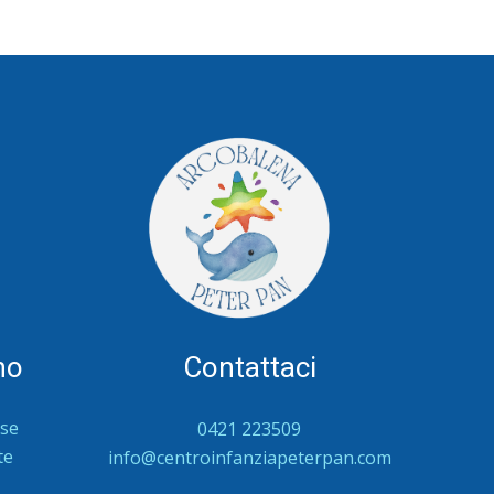
no
Contattaci
rse
0421 223509
te
info@centroinfanziapeterpan.com