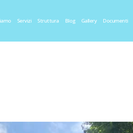
siamo
Servizi
Struttura
Blog
Gallery
Documenti
NUOVI PERCORSI